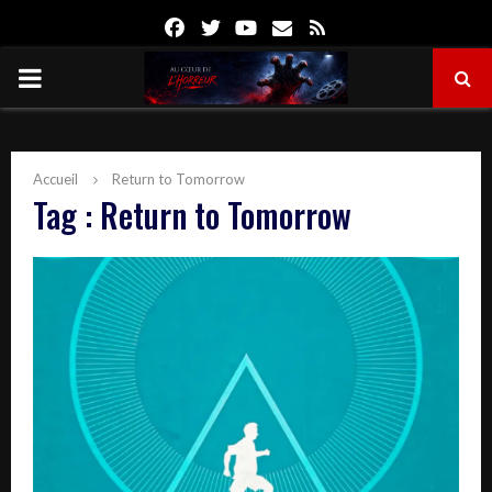
Facebook
Twitter
Youtube
Email
Rss
PRIMARY
MENU
Accueil
Return to Tomorrow
Tag : Return to Tomorrow