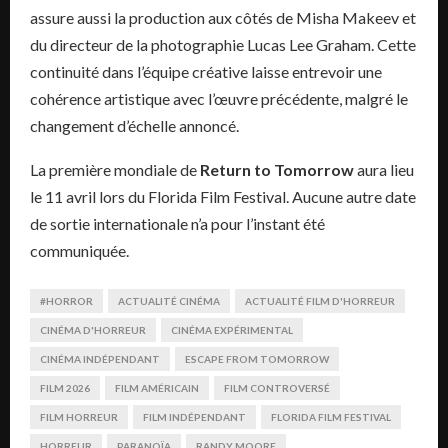
assure aussi la production aux côtés de Misha Makeev et
du directeur de la photographie Lucas Lee Graham. Cette
continuité dans l’équipe créative laisse entrevoir une
cohérence artistique avec l’œuvre précédente, malgré le
changement d’échelle annoncé.
La première mondiale de
Return to Tomorrow
aura lieu
le 11 avril lors du Florida Film Festival. Aucune autre date
de sortie internationale n’a pour l’instant été
communiquée.
#HORROR
ACTUALITÉ CINÉMA
ACTUALITÉ FILM D'HORREUR
CINÉMA D'HORREUR
CINÉMA EXPÉRIMENTAL
CINÉMA INDÉPENDANT
ESCAPE FROM TOMORROW
FILM 2026
FILM AMÉRICAIN
FILM CONTROVERSÉ
FILM HORREUR
FILM INDÉPENDANT
FLORIDA FILM FESTIVAL
HORREUR
PARANOÏA
RANDY MOORE