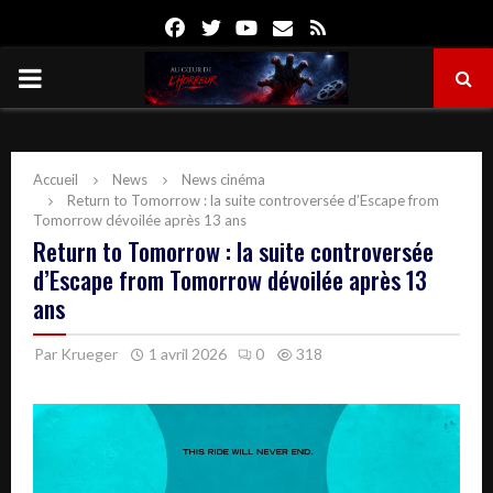
Facebook
Twitter
Youtube
Email
Rss
PRIMARY
MENU
Accueil
News
News cinéma
Return to Tomorrow : la suite controversée d’Escape from
Tomorrow dévoilée après 13 ans
Return to Tomorrow : la suite controversée
d’Escape from Tomorrow dévoilée après 13
ans
Par
Krueger
1 avril 2026
0
318