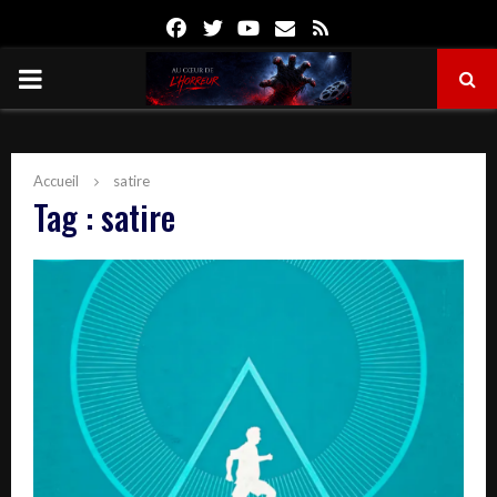
Facebook
Twitter
Youtube
Email
Rss
PRIMARY
MENU
Accueil
satire
Tag : satire