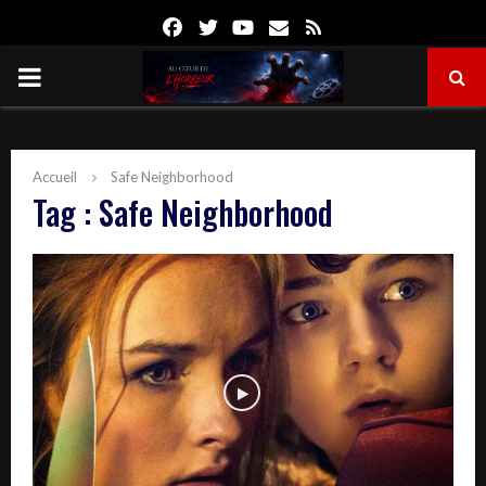
Facebook
Twitter
Youtube
Email
Rss
PRIMARY
MENU
Accueil
Safe Neighborhood
Tag : Safe Neighborhood