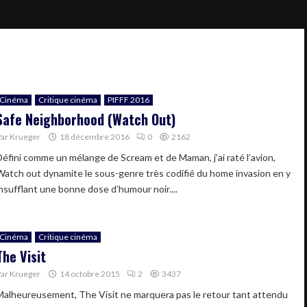
Cinéma
Critique cinéma
PIFFF 2016
Safe Neighborhood (Watch Out)
Par
Krueger
18 décembre 2016
0
2162
Défini comme un mélange de Scream et de Maman, j’ai raté l’avion,
Watch out dynamite le sous-genre très codifié du home invasion en y
insufflant une bonne dose d’humour noir....
Cinéma
Critique cinéma
The Visit
Par
Krueger
14 octobre 2015
2
3437
Malheureusement, The Visit ne marquera pas le retour tant attendu