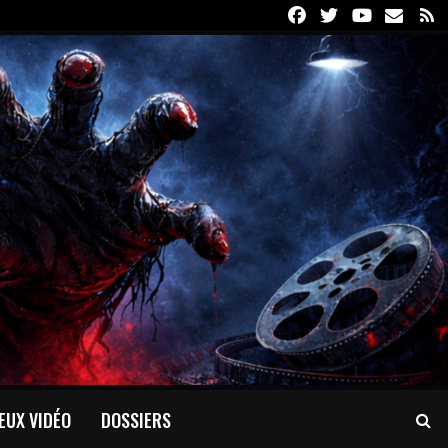
Facebook
Twitter
Youtube
Email
R
EUX VIDÉO
DOSSIERS