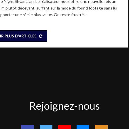
de Night Shyamalan. Le réalisateur nous offre une nouvelle fois un
film plutôt décevant, surfant sur la mode du found footage sans lui
pporter une réelle plus-value. On reste frustré...
IR PLUS D'ARTICLES
Rejoignez-
Rejoignez-nous
nous