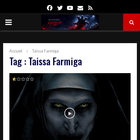
Facebook
Twitter
Youtube
Email
Rss
PRIMARY
MENU
Accueil
Taissa Farmiga
Tag : Taissa Farmiga