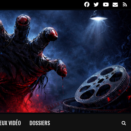
Facebook
Twitter
Youtube
Email
R
EUX VIDÉO
DOSSIERS