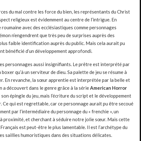
ces du mal contre les force du bien, les représentants du Christ
pect religieux est évidemment au centre de l’intrigue. En
se roumaine avec des ecclésiastiques comme personnages
 démon n’engendrent que très peu de surprises auprès des
lus faible identification auprès du public. Mais cela aurait pu
ent bénéficié d’un développement approfondi.
s personnages aussi insignifiants. Le prêtre est interprété par
n boxer qu’à un serviteur de dieu. Sa palette de jeu se résume à
er. En revanche, la sœur apprentie est interprétée par la belle et
on a découvert dans le genre grâce à la série
American Horror
ir son épingle du jeu, mais l’écriture du script et le développement
. Ce qui est regrettable, car ce personnage aurait pu être secoué
ment par l’intermédiaire du personnage du « frenchie », un
 à proximité, et cherchant à séduire notre jolie sœur. Mais cette
Français est peut-être le plus lamentable. Il est l’archétype du
s saillies humoristiques dans des situations délicates.