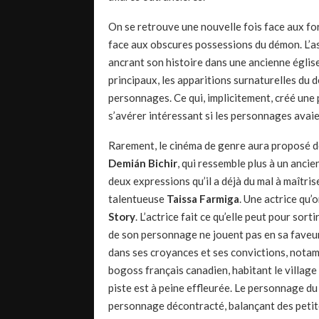
On se retrouve une nouvelle fois face aux for
face aux obscures possessions du démon. L’as
ancrant son histoire dans une ancienne égli
principaux, les apparitions surnaturelles du
personnages. Ce qui, implicitement, créé une p
s’avérer intéressant si les personnages avai
Rarement, le cinéma de genre aura proposé de
Demián Bichir
, qui ressemble plus à un ancie
deux expressions qu’il a déjà du mal à maîtris
talentueuse
Taissa Farmiga
. Une actrice qu’
Story
. L’actrice fait ce qu’elle peut pour sort
de son personnage ne jouent pas en sa faveur
dans ses croyances et ses convictions, notam
bogoss français canadien, habitant le village
piste est à peine effleurée. Le personnage du 
personnage décontracté, balançant des petite