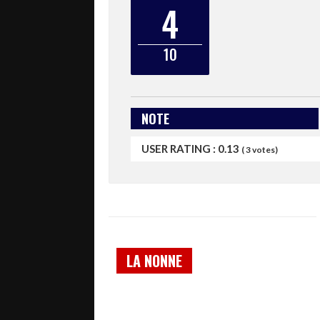
4
10
NOTE
USER RATING :
0.13
(
3
votes)
LA NONNE