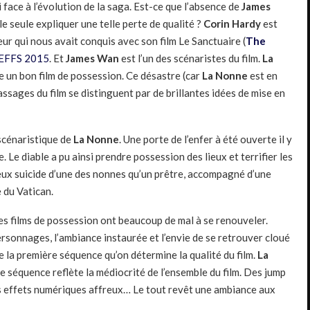
 face à l’évolution de la saga. Est-ce que l’absence de
James
le seule expliquer une telle perte de qualité ?
Corin Hardy
est
ur qui nous avait conquis avec son film Le Sanctuaire (
The
EFFS 2015
. Et
James Wan
est l’un des scénaristes du film.
La
e un bon film de possession. Ce désastre (car
La Nonne
est en
assages du film se distinguent par de brillantes idées de mise en
scénaristique de
La Nonne
. Une porte de l’enfer à été ouverte il y
 Le diable a pu ainsi prendre possession des lieux et terrifier les
reux suicide d’une des nonnes qu’un prêtre, accompagné d’une
 du Vatican.
s films de possession ont beaucoup de mal à se renouveler.
rsonnages, l’ambiance instaurée et l’envie de se retrouver cloué
de la première séquence qu’on détermine la qualité du film.
La
e séquence reflète la médiocrité de l’ensemble du film. Des jump
es effets numériques affreux… Le tout revêt une ambiance aux