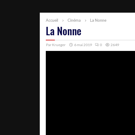
Accueil
Cinéma
La Nonne
La Nonne
Par
Krueger
6 mai 2019
0
2649