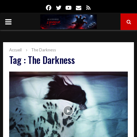
Facebook
Twitter
Youtube
Email
Rss
PRIMARY
MENU
Accueil
The Darkness
Tag : The Darkness