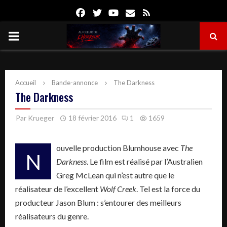
Facebook
Twitter
Youtube
Email
Rss
PRIMARY
MENU
Accueil
Bande-annonce
The Darkness
The Darkness
Par
Krueger
18 février 2016
1
1659
ouvelle production
Blumhouse
avec
The
N
Darkness
.
Le film est réalisé par l’Australien
Greg
McLean
qui n’est autre que le
réalisateur de l’excellent
Wolf Creek
.
Tel est la force du
producteur Jason Blum :
s’entourer des meilleurs
réalisateurs du genre.