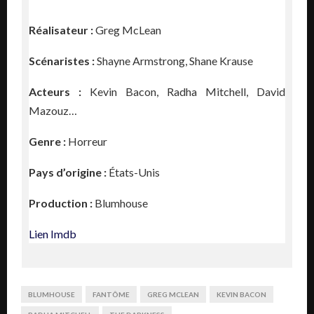
Réalisateur :
Greg McLean
Scénaristes :
Shayne Armstrong
,
Shane Krause
Acteurs :
Kevin Bacon
,
Radha Mitchell
,
David
Mazouz…
Genre :
Horreur
Pays d’origine :
États-Unis
Production :
Blumhouse
Lien Imdb
BLUMHOUSE
FANTÔME
GREG MCLEAN
KEVIN BACON