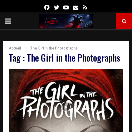
Facebook
Twitter
Youtube
Email
Rss
PRIMARY
MENU
Accueil
The Girl in the Photographs
Tag : The Girl in the Photographs