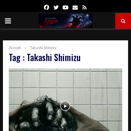
Facebook
Twitter
Youtube
Email
Rss
PRIMARY
MENU
Accueil
Takashi Shimizu
Tag : Takashi Shimizu