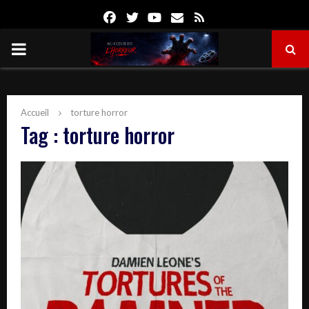
Facebook
Twitter
Youtube
Email
Rss
PRIMARY
MENU
Accueil
torture horror
Tag : torture horror