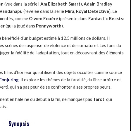
en
(vue dans la série
I Am Elizabeth Smart
),
Adain Bradley
 Vandanapu
(révélée dans la série
Mira, Royal Detective
). Le
rimentés, comme
Olwen Fouéré
(présente dans
Fantastic Beasts:
ter
(qui a joué dans
Pennyworth
).
a bénéficié d’un budget estimé à 12,5 millions de dollars. Il
es scènes de suspense, de violence et de surnaturel. Les fans du
juger la fidélité de l’adaptation, tout en découvrant des éléments
 des films d’horreur qui utilisent des objets occultes comme source
Conjuring
. Il explore les thèmes de la fatalité, du libre arbitre et
averti, qui n’a pas peur de se confronter à ses propres peurs.
nnent en haleine du début à la fin, ne manquez pas
Tarot
, qui
ais..
Synopsis