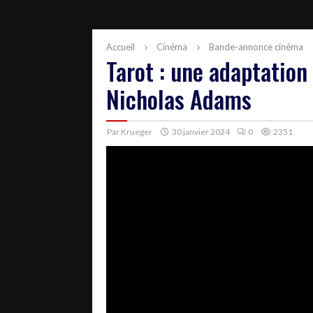
Accueil
Cinéma
Bande-annonce cinéma
Tarot : une adaptation
Nicholas Adams
Par
Krueger
30 janvier 2024
0
2351