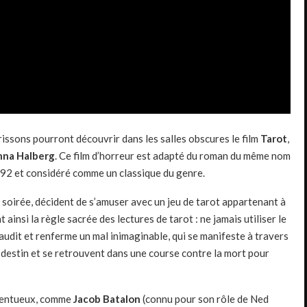
rissons pourront découvrir dans les salles obscures le film
Tarot
,
na Halberg
. Ce film d’horreur est adapté du roman du même nom
1992 et considéré comme un classique du genre.
ne soirée, décident de s’amuser avec un jeu de tarot appartenant à
nt ainsi la règle sacrée des lectures de tarot : ne jamais utiliser le
 maudit et renferme un mal inimaginable, qui se manifeste à travers
ur destin et se retrouvent dans une course contre la mort pour
alentueux, comme
Jacob Batalon
(connu pour son rôle de Ned