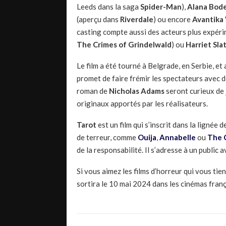
Leeds dans la saga
Spider-Man
),
Alana Bod
(aperçu dans
Riverdale
) ou encore
Avantika
casting compte aussi des acteurs plus expé
The Crimes of Grindelwald
) ou
Harriet Sla
Le film a été tourné à Belgrade, en Serbie, et 
promet de faire frémir les spectateurs avec d
roman de
Nicholas Adams
seront curieux de 
originaux apportés par les réalisateurs.
Tarot
est un film qui s’inscrit dans la lignée
de terreur, comme
Ouija
,
Annabelle
ou
The 
de la responsabilité. Il s’adresse à un public 
Si vous aimez les films d’horreur qui vous tie
sortira le 10 mai 2024 dans les cinémas franç