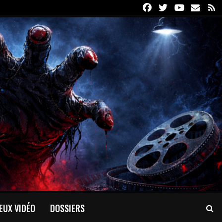
Facebook
Twitter
Youtube
Email
R
EUX VIDÉO
DOSSIERS