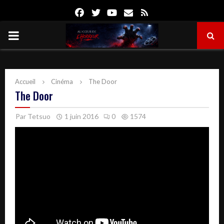
Facebook
Twitter
Youtube
Email
Rss
PRIMARY
MENU
Accueil
Cinéma
The Door
The Door
Par
Tetsuo
1 juin 2016
0
1574