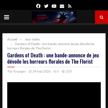
Facebook
Twitter
Youtube
Email
Rss
PRIMARY
MENU
Accueil
Jeux vidéo
Gardens of Death : une bande-annonce de jeu dévoile les
horreurs florales de The Florist
Gardens of Death : une bande-annonce de jeu
dévoile les horreurs florales de The Florist
Par
Krueger
24 mai 2026
0
320