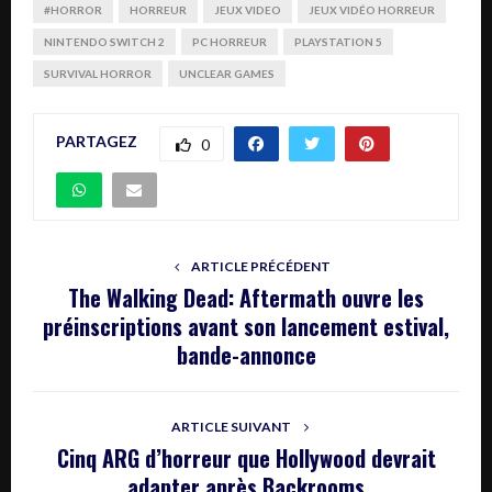
#HORROR
HORREUR
JEUX VIDEO
JEUX VIDÉO HORREUR
NINTENDO SWITCH 2
PC HORREUR
PLAYSTATION 5
SURVIVAL HORROR
UNCLEAR GAMES
PARTAGEZ
0
ARTICLE PRÉCÉDENT
The Walking Dead: Aftermath ouvre les
préinscriptions avant son lancement estival,
bande-annonce
ARTICLE SUIVANT
Cinq ARG d’horreur que Hollywood devrait
adapter après Backrooms