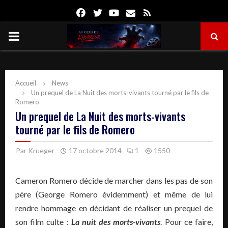
Facebook
Twitter
Youtube
Email
Rss
PRIMARY
MENU
Accueil
News
Un prequel de La Nuit des morts-vivants tourné par le fils de
Romero
Un prequel de La Nuit des morts-vivants
tourné par le fils de Romero
Par
Krueger
17 octobre 2014
1
1550
Cameron Romero décide de marcher dans les pas de son
père
(George
Romero
évidemment)
et même de lui
rendre hommage en décidant de réaliser un
prequel
de
son film culte :
La
nuit des morts-vivants
.
Pour ce
faire
,