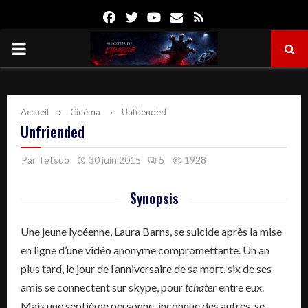
Facebook
Twitter
Youtube
Email
Rss
PRIMARY
MENU
Accueil
Cinéma
Unfriended
Unfriended
Par
Tetsuo
30 juin 2015
5
1928
Synopsis
Une jeune lycéenne, Laura Barns, se suicide après la mise
en ligne d’une vidéo anonyme compromettante. Un an
plus tard, le jour de l’anniversaire de sa mort, six de ses
amis se connectent sur skype, pour
tchater
entre eux.
Mais une septième personne, inconnue des autres, se