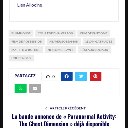
Lien Allocine
BLUMHOUSE
COURTNEY HALVERSON
FILM DE FANTÔME
FILM DE POSSESSION
HEAVER SOSSAMAN
LEVAN GABRIADZE
MATTHEW BOHRER
NESLON GREAVES
RÉSEAUX SOCIAUX
UNFRIENDED
PARTAGEZ
0
ARTICLE PRÉCÉDENT
La bande annonce de « Paranormal Activity:
The Ghost Dimension » déjà disponible