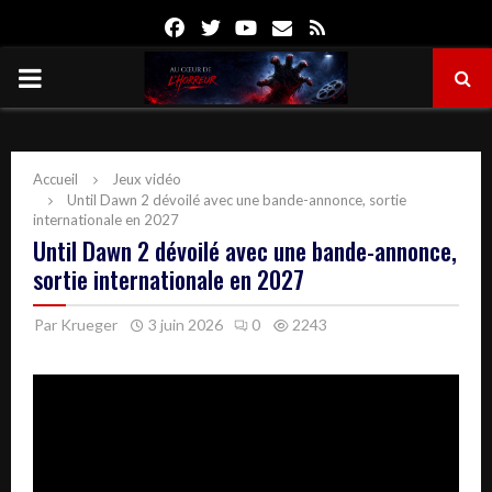
Facebook
Twitter
Youtube
Email
Rss
PRIMARY
MENU
Accueil
Jeux vidéo
Until Dawn 2 dévoilé avec une bande-annonce, sortie
internationale en 2027
Until Dawn 2 dévoilé avec une bande-annonce,
sortie internationale en 2027
Par
Krueger
3 juin 2026
0
2243