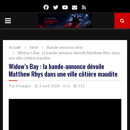
Facebook
Twitter
Youtube
Email
Rss
PRIMARY
MENU
Accueil
Série
Bande-annonce série
Widow’s Bay : la bande-annonce dévoile Matthew Rhys dans
une ville côtière maudite
Widow’s Bay : la bande-annonce dévoile
Matthew Rhys dans une ville côtière maudite
Par
Krueger
3 avril 2026
0
515