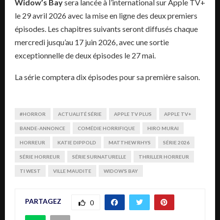
Widow’s Bay
sera lancée à l’international sur Apple TV+
le 29 avril 2026 avec la mise en ligne des deux premiers
épisodes. Les chapitres suivants seront diffusés chaque
mercredi jusqu’au 17 juin 2026, avec une sortie
exceptionnelle de deux épisodes le 27 mai.
La série comptera dix épisodes pour sa première saison.
#HORROR
ACTUALITÉ SÉRIE
APPLE TV PLUS
APPLE TV+
BANDE-ANNONCE
COMÉDIE HORRIFIQUE
HIRO MURAI
HORREUR
KATIE DIPPOLD
MATTHEW RHYS
SÉRIE 2026
SÉRIE HORREUR
SÉRIE SURNATURELLE
THRILLER HORREUR
TI WEST
VILLE MAUDITE
WIDOW’S BAY
PARTAGEZ
0