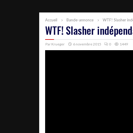
Accueil
Bande-annonce
WTF! Slasher ind
WTF! Slasher indépend
Par
Krueger
6 novembre 2015
0
1449