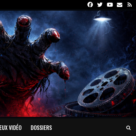
Facebook
Twitter
Youtube
Email
R
EUX VIDÉO
DOSSIERS