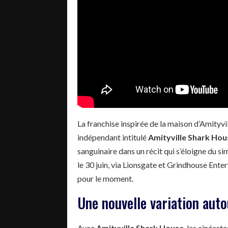
La franchise inspirée de la maison d’Amityv
indépendant intitulé
Amityville Shark Hou
sanguinaire dans un récit qui s’éloigne du s
le 30 juin, via Lionsgate et Grindhouse Ente
pour le moment.
Une nouvelle variation auto
Avec
Amityville Shark House
, les cinéast