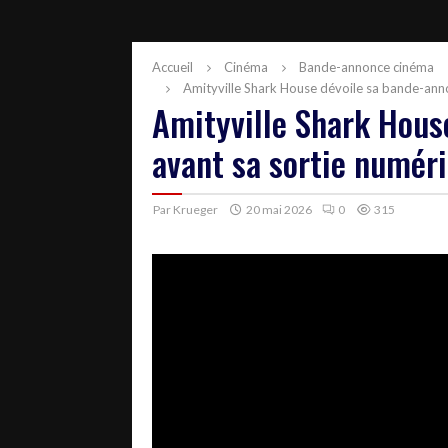
Accueil
Cinéma
Bande-annonce cinéma
Amityville Shark House dévoile sa bande-anno
Amityville Shark Hous
avant sa sortie numéri
Par
Krueger
20 mai 2026
0
315