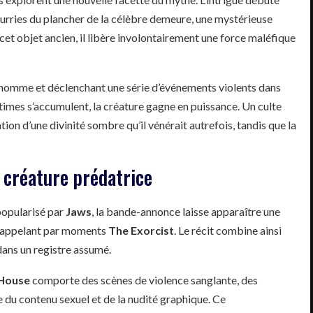
ourries du plancher de la célèbre demeure, une mystérieuse
cet objet ancien, il libère involontairement une force maléfique
nt l’homme et déclenchant une série d’événements violents dans
ictimes s’accumulent, la créature gagne en puissance. Un culte
tion d’une divinité sombre qu’il vénérait autrefois, tandis que la
 créature prédatrice
 popularisé par
Jaws
, la bande-annonce laisse apparaître une
, rappelant par moments
The Exorcist
. Le récit combine ainsi
dans un registre assumé.
 House
comporte des scènes de violence sanglante, des
e du contenu sexuel et de la nudité graphique. Ce