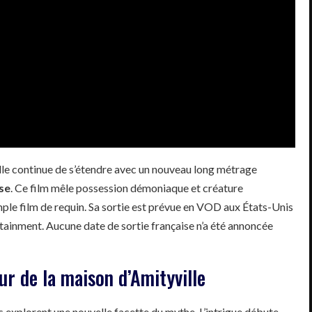
ille continue de s’étendre avec un nouveau long métrage
se
. Ce film mêle possession démoniaque et créature
imple film de requin. Sa sortie est prévue en VOD aux États-Unis
rtainment. Aucune date de sortie française n’a été annoncée
ur de la maison d’Amityville
es explorent une nouvelle facette du mythe. L’intrigue débute