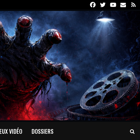
Facebook
Twitter
Youtube
Email
R
EUX VIDÉO
DOSSIERS