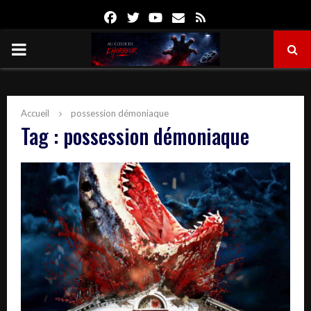
Facebook
Twitter
Youtube
Email
Rss
PRIMARY
MENU
Accueil
possession démoniaque
Tag : possession démoniaque