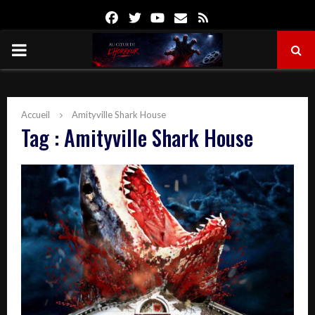
Facebook
Twitter
Youtube
Email
Rss
PRIMARY
MENU
Accueil
Amityville Shark House
Tag : Amityville Shark House