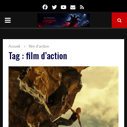
Facebook
Twitter
Youtube
Email
Rss
PRIMARY
MENU
Accueil
film d'action
Tag : film d’action