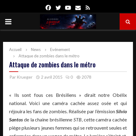
Facebook
Twitter
Youtube
Email
Rss
PRIMARY
MENU
Accueil
News
Evénement
Attaque de zombies dans le métro
Attaque de zombies dans le métro
Par
Krueger
2 avril 2015
0
2078
« Ils sont fous ces Brésiliens » dirait notre Obélix
national. Voici une caméra cachée assez osée et qui
réjouira les fans de zombies. Réalisée par l’émission
Silvio
Santos
de la chaine brésilienne
STB
, cette caméra cachée
piège plusieurs jeunes femmes qui se retrouvent seules et
enfermées dans un wagon de métro. La lumière s’éteint et,