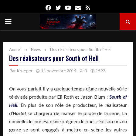
Facebook
Twitter
Youtube
Email
Rss
PRIMARY
MENU
Accueil
News
Des réalisateurs pour South of Hell
Des réalisateurs pour South of Hell
Par
Krueger
14 novembre 2014
0
1593
On vous parlait il y a quelque temps d’une nouvelle série
télévisée produite par Eli Roth et Jason Blum :
South of
Hell
.
En plus de son rôle de producteur, le réalisateur
d’
Hostel
se chargera de réaliser le pilote de la série. La
nouvelle du jour est q’une poignée de bons réalisateurs du
genre se sont engagés à mettre en scène les autres