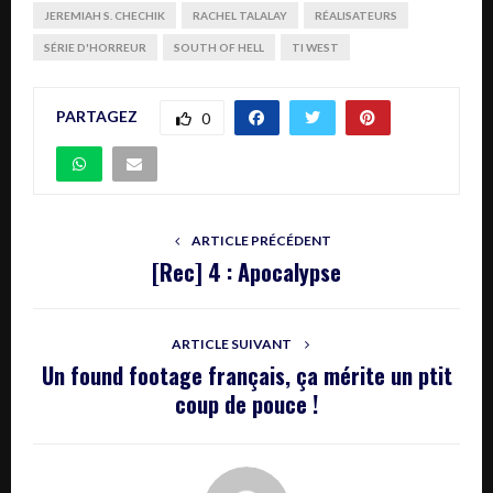
JEREMIAH S. CHECHIK
RACHEL TALALAY
RÉALISATEURS
SÉRIE D'HORREUR
SOUTH OF HELL
TI WEST
PARTAGEZ
0
ARTICLE PRÉCÉDENT
[Rec] 4 : Apocalypse
ARTICLE SUIVANT
Un found footage français, ça mérite un ptit
coup de pouce !