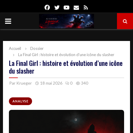
Facebook
Twitter
Youtube
Email
Rss
PRIMARY
MENU
Accueil
Dossier
La Final Girl : histoire et évolution d’une icône du slasher
La Final Girl : histoire et évolution d’une icône
du slasher
Par
Krueger
18 mai 2026
0
340
ANALYSE