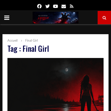
Facebook
Twitter
Youtube
Email
Rss
PRIMARY
MENU
Accueil
Final Girl
Tag : Final Girl