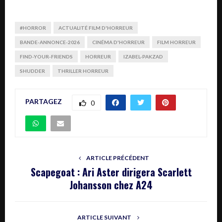
#HORROR
ACTUALITÉ FILM D'HORREUR
BANDE-ANNONCE-2026
CINÉMA D'HORREUR
FILM HORREUR
FIND-YOUR-FRIENDS
HORREUR
IZABEL-PAKZAD
SHUDDER
THRILLER HORREUR
PARTAGEZ
0
ARTICLE PRÉCÉDENT
Scapegoat : Ari Aster dirigera Scarlett
Johansson chez A24
ARTICLE SUIVANT