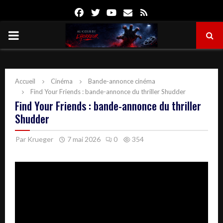
Facebook
Twitter
Youtube
Email
Rss
PRIMARY
MENU
Accueil
Cinéma
Bande-annonce cinéma
Find Your Friends : bande-annonce du thriller Shudder
Find Your Friends : bande-annonce du thriller
Shudder
Par
Krueger
7 mai 2026
0
354