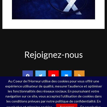
Rejoignez-
Rejoignez-nous
nous
Au Coeur de l'Horreur utilise des cookies pour vous offrir une
expérience utilisateur de qualité, mesurer l’audience et optimiser
les fonctionnalités des réseaux sociaux. En poursuivant votre
navigation sur ce site, vous acceptez l’utilisation de cookies dans
Copyright ©Au Coeur de l'Horreur - 2020 - Tous droits réservés
les conditions prévues par notre politique de confidentialité. En
savoir plus et gérer les cookies.
Accepter
En savoir plus