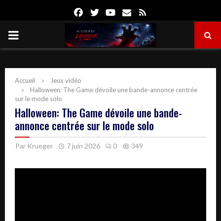
Facebook
Twitter
Youtube
Email
Rss
PRIMARY
MENU
Accueil
Jeux vidéo
Halloween: The Game dévoile une bande-annonce centrée
sur le mode solo
Halloween: The Game dévoile une bande-
annonce centrée sur le mode solo
Par
Krueger
7 juin 2026
0
349