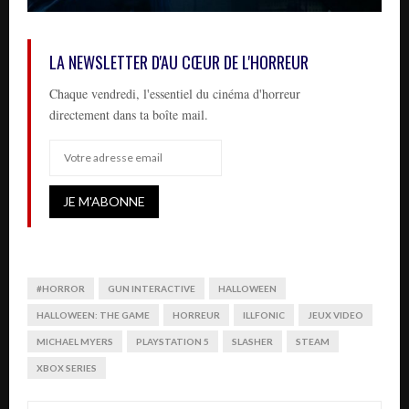
LA NEWSLETTER D'AU CŒUR DE L'HORREUR
Chaque vendredi, l'essentiel du cinéma d'horreur
directement dans ta boîte mail.
#HORROR
GUN INTERACTIVE
HALLOWEEN
HALLOWEEN: THE GAME
HORREUR
ILLFONIC
JEUX VIDEO
MICHAEL MYERS
PLAYSTATION 5
SLASHER
STEAM
XBOX SERIES