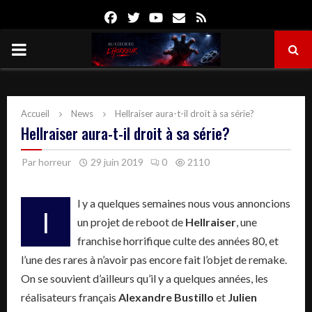
Facebook
Twitter
Youtube
Email
Rss
PRIMARY
MENU
Accueil
News
Hellraiser aura-t-il droit à sa série?
Hellraiser aura-t-il droit à sa série?
Par
horreur
29 juin 2019
0
2110
l y a quelques semaines nous vous annoncions
I
un projet de reboot de
Hellraiser
, une
franchise horrifique culte des années 80, et
l’une des rares à n’avoir pas encore fait l’objet de remake.
On se souvient d’ailleurs qu’il y a quelques années, les
réalisateurs français
Alexandre Bustillo
et
Julien