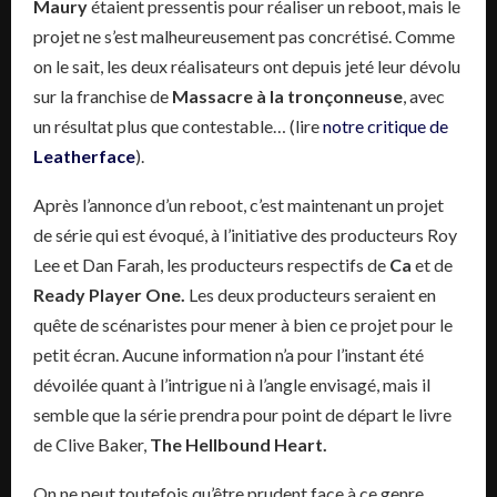
Maury
étaient pressentis pour réaliser un reboot, mais le
projet ne s’est malheureusement pas concrétisé. Comme
on le sait, les deux réalisateurs ont depuis jeté leur dévolu
sur la franchise de
Massacre à la tronçonneuse
, avec
un résultat plus que contestable… (lire
notre critique de
Leatherface
).
Après l’annonce d’un reboot, c’est maintenant un projet
de série qui est évoqué, à l’initiative des producteurs Roy
Lee et Dan Farah, les producteurs respectifs de
Ca
et de
Ready Player One.
Les deux producteurs seraient en
quête de scénaristes pour mener à bien ce projet pour le
petit écran. Aucune information n’a pour l’instant été
dévoilée quant à l’intrigue ni à l’angle envisagé, mais il
semble que la série prendra pour point de départ le livre
de Clive Baker,
The Hellbound Heart.
On ne peut toutefois qu’être prudent face à ce genre