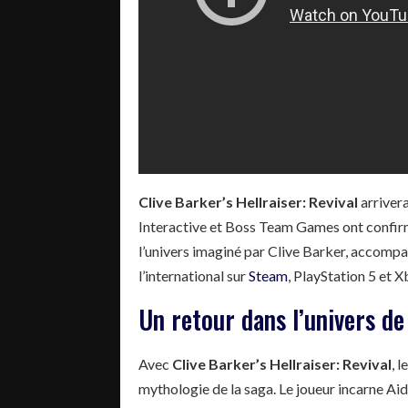
Clive Barker’s Hellraiser: Revival
arrivera
Interactive et Boss Team Games ont confirm
l’univers imaginé par Clive Barker, accomp
l’international sur
Steam
, PlayStation 5 et X
Un retour dans l’univers de
Avec
Clive Barker’s Hellraiser: Revival
, 
mythologie de la saga. Le joueur incarne A