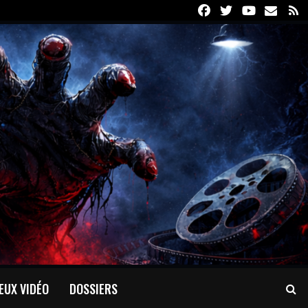
Facebook
Twitter
Youtube
Email
R
EUX VIDÉO
DOSSIERS