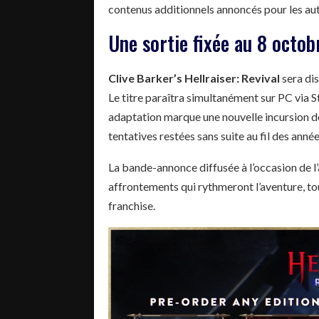
contenus additionnels annoncés pour les aut
Une sortie fixée au 8 octob
Clive Barker’s Hellraiser: Revival
sera dis
Le titre paraîtra simultanément sur PC via S
adaptation marque une nouvelle incursion de 
tentatives restées sans suite au fil des année
La bande-annonce diffusée à l’occasion de 
affrontements qui rythmeront l’aventure, to
franchise.