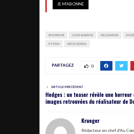
#HORROR
CLIVE BARKER
HELLRAISER
HOR
STEAM
XBOX SERIES
PARTAGEZ
0
ARTICLE PRÉCÉDENT
Hedges : un teaser révèle une horreur
images retrouvées du réalisateur de Do
Krueger
Rédacteur en chef d'Au Cœur