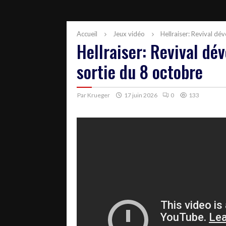
Accueil
Jeux vidéo
Hellraiser: Revival dé
Hellraiser: Revival dé
sortie du 8 octobre
Par
Krueger
17 juin 2026
0
133