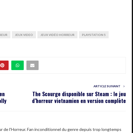
REUR
JEUX VIDEO
JEUX VIDÉO HORREUR
PLAYSTATION 5
ARTICLE SUIVANT
 en
The Scourge disponible sur Steam : le jeu
lly
d’horreur vietnamien en version complète
 de l'Horreur. Fan inconditionnel du genre depuis trop longtemps