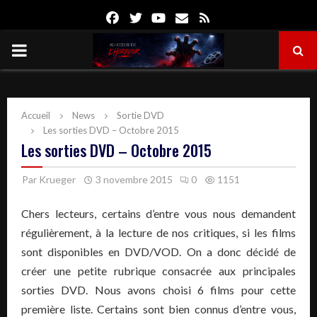
Facebook
Twitter
Youtube
Email
Rss
PRIMARY
MENU
Accueil
News
Sortie DVD
Les sorties DVD – Octobre 2015
Les sorties DVD – Octobre 2015
Par
Krueger
3 novembre 2015
0
1151
Chers lecteurs, certains d’entre vous nous demandent
régulièrement, à la lecture de nos critiques, si les films
sont disponibles en DVD/VOD. On a donc décidé de
créer une petite rubrique consacrée aux principales
sorties DVD. Nous avons choisi 6 films pour cette
première liste. Certains sont bien connus d’entre vous,