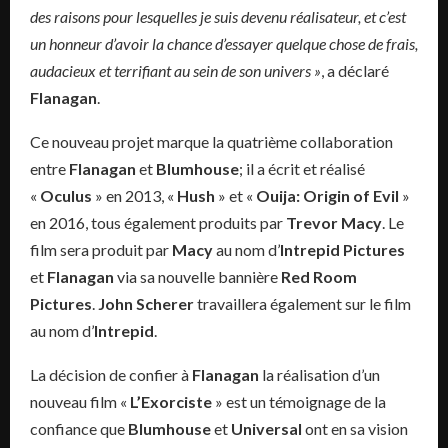
des raisons pour lesquelles je suis devenu réalisateur, et c’est
un honneur d’avoir la chance d’essayer quelque chose de frais,
audacieux et terrifiant au sein de son univers »
, a déclaré
Flanagan
.
Ce nouveau projet marque la quatrième collaboration
entre
Flanagan
et
Blumhouse
; il a écrit et réalisé
«
Oculus
» en 2013, «
Hush
» et «
Ouija: Origin of Evil
»
en 2016, tous également produits par
Trevor Macy
. Le
film sera produit par
Macy
au nom d’
Intrepid Pictures
et
Flanagan
via sa nouvelle bannière
Red Room
Pictures
.
John Scherer
travaillera également sur le film
au nom d’
Intrepid
.
La décision de confier à
Flanagan
la réalisation d’un
nouveau film «
L’Exorciste
» est un témoignage de la
confiance que
Blumhouse
et
Universal
ont en sa vision