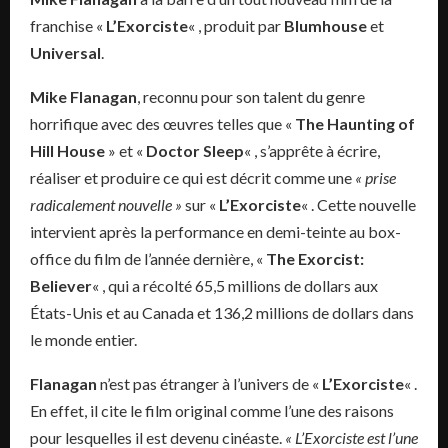
franchise «
L’Exorciste
« , produit par
Blumhouse
et
Universal
.
Mike Flanagan
, reconnu pour son talent du genre
horrifique avec des œuvres telles que «
The Haunting of
Hill House
» et «
Doctor Sleep
« , s’apprête à écrire,
réaliser et produire ce qui est décrit comme une
« prise
radicalement nouvelle »
sur «
L’Exorciste
« . Cette nouvelle
intervient après la performance en demi-teinte au box-
office du film de l’année dernière, «
The Exorcist:
Believer
« , qui a récolté 65,5 millions de dollars aux
États-Unis et au Canada et 136,2 millions de dollars dans
le monde entier.
Flanagan
n’est pas étranger à l’univers de «
L’Exorciste
« .
En effet, il cite le film original comme l’une des raisons
pour lesquelles il est devenu cinéaste.
« L’Exorciste est l’une