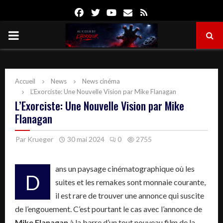
Facebook
Twitter
Youtube
Email
Rss
PRIMARY
MENU
Accueil
News
News cinéma
L’Exorciste: Une Nouvelle Vision par Mike Flanagan
L’Exorciste: Une Nouvelle Vision par Mike
Flanagan
Par
Krueger
30 mai 2024
0
2755
ans un paysage cinématographique où les
D
suites et les remakes sont monnaie courante,
il est rare de trouver une annonce qui suscite
de l’engouement. C’est pourtant le cas avec l’annonce de
Mike Flanagan
à la barre d’un tout nouveau film de la