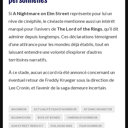
Si
A Nightmare on Elm Street
représente pour lui un
rêve de cinéphile, le cinéaste mentionne aussi un intérêt
marqué pour l’univers de
The Lord of the Rings
, qu’il dit
admirer depuis longtemps. Ces déclarations témoignent
d’une attirance pour les mondes déjà établis, tout en
laissant entendre une volonté d’explorer d’autres
territoires narratifs.
À ce stade, aucun accord n’a été annoncé concernant un
éventuel retour de Freddy Krueger sous la direction de
Lee Cronin, et l’avenir de la saga demeure incertain.
#HORROR
ACTUALITÉ FILM D'HORREUR
ATOMIC MONSTER
BLUMHOUSE
BOX OF BONES
CINÉMA D'HORREUR
ELM STREET REBOOT
EVIL DEAD RISE
FILM HORREUR