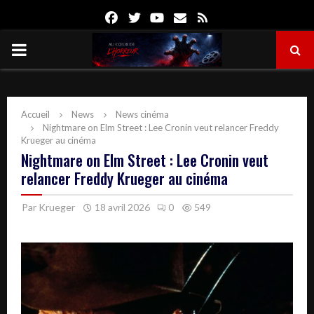
Facebook
Twitter
Youtube
Email
Rss
PRIMARY
MENU
Accueil
News
News cinéma
Nightmare on Elm Street : Lee Cronin veut relancer Freddy
Krueger au cinéma
Nightmare on Elm Street : Lee Cronin veut
relancer Freddy Krueger au cinéma
Par
Krueger
18 avril 2026
0
549