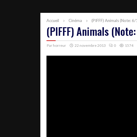
Accueil
Cinéma
(PIFFF) Animals (Note: 6/
(PIFFF) Animals (Note:
Par
horreur
22 novembre 2013
0
1574