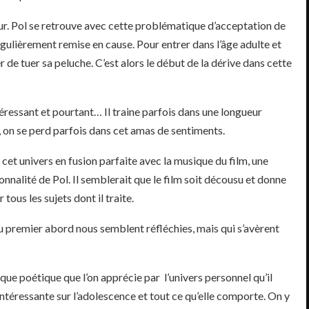
teur. Pol se retrouve avec cette problématique d’acceptation de
régulièrement remise en cause. Pour entrer dans l’âge adulte et
r de tuer sa peluche. C’est alors le début de la dérive dans cette
téressant et pourtant… Il traine parfois dans une longueur
 on se perd parfois dans cet amas de sentiments.
cet univers en fusion parfaite avec la musique du film, une
onnalité de Pol. Il semblerait que le film soit décousu et donne
tous les sujets dont il traite.
u premier abord nous semblent réfléchies, mais qui s’avèrent
ique poétique que l’on apprécie par l’univers personnel qu’il
ntéressante sur l’adolescence et tout ce qu’elle comporte. On y