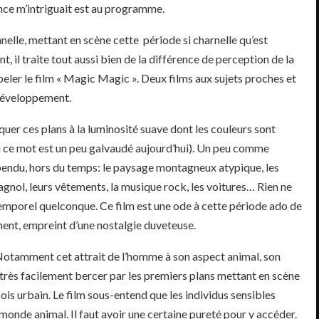
nce m’intriguait est au programme.
onnelle, mettant en scène cette période si charnelle qu’est
t, il traite tout aussi bien de la différence de perception de la
eler le film « Magic Magic ». Deux films aux sujets proches et
e développement.
uer ces plans à la luminosité suave dont les couleurs sont
 ce mot est un peu galvaudé aujourd’hui). Un peu comme
pendu, hors du temps: le paysage montagneux atypique, les
agnol, leurs vêtements, la musique rock, les voitures… Rien ne
emporel quelconque. Ce film est une ode à cette période ado de
ment, empreint d’une nostalgie duveteuse.
Notamment cet attrait de l’homme à son aspect animal, son
e très facilement bercer par les premiers plans mettant en scène
is urbain. Le film sous-entend que les individus sensibles
 monde animal. Il faut avoir une certaine pureté pour y accéder.