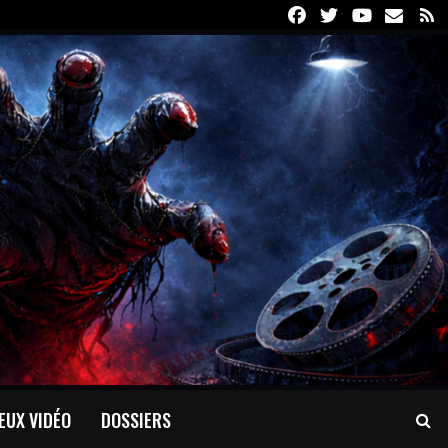
Facebook
Twitter
Youtube
Email
R
EUX VIDÉO
DOSSIERS