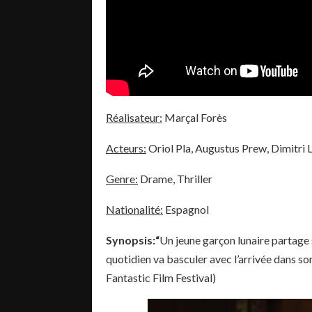
Réalisateur:
Marçal Forès
Acteurs:
Oriol Pla, Augustus Prew, Dimitri 
Genre:
Drame, Thriller
Nationalité:
Espagnol
Synopsis:
“
Un jeune garçon lunaire partage 
quotidien va basculer avec l’arrivée dans so
Fantastic Film Festival)