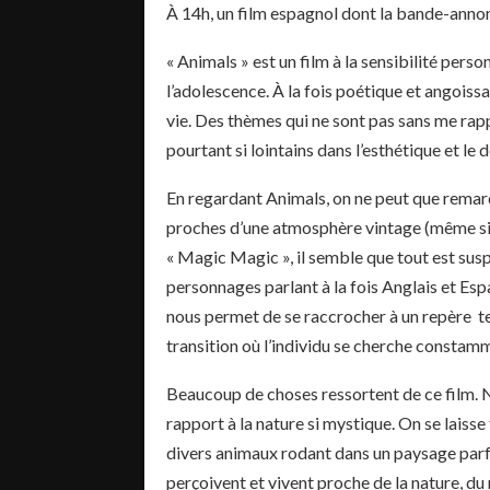
À 14h, un film espagnol dont la bande-anno
« Animals » est un film à la sensibilité pers
l’adolescence. À la fois poétique et angoissan
vie. Des thèmes qui ne sont pas sans me rapp
pourtant si lointains dans l’esthétique et l
En regardant Animals, on ne peut que remarq
proches d’une atmosphère vintage (même si
« Magic Magic », il semble que tout est sus
personnages parlant à la fois Anglais et Esp
nous permet de se raccrocher à un repère t
transition où l’individu se cherche constam
Beaucoup de choses ressortent de ce film. 
rapport à la nature si mystique. On se laiss
divers animaux rodant dans un paysage parfo
perçoivent et vivent proche de la nature, du