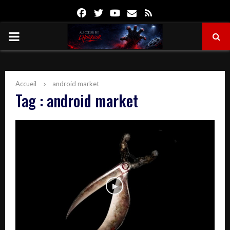
Facebook
Twitter
Youtube
Email
Rss
PRIMARY
MENU
Accueil
android market
Tag : android market