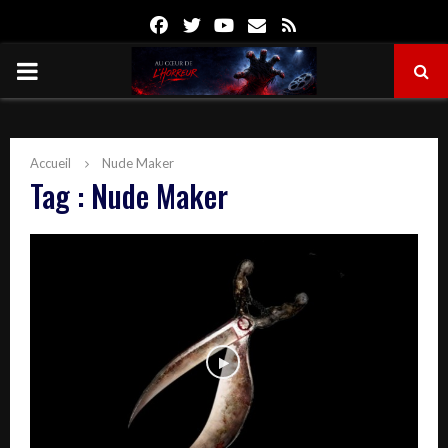
Facebook
Twitter
Youtube
Email
Rss
PRIMARY
MENU
Accueil
Nude Maker
Tag : Nude Maker