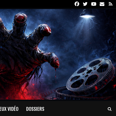
Facebook
Twitter
Youtube
Email
R
EUX VIDÉO
DOSSIERS