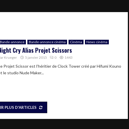
Bande-annonce
Bande-annonce cinéma
Cinéma
News cinéma
Night Cry Alias Projet Scissors
Par
Krueger
5 janvier 2015
0
1443
Le Projet Scissor est l’héritier de Clock Tower créé par Hifumi Kouno
et le studio Nude Maker...
IR PLUS D'ARTICLES