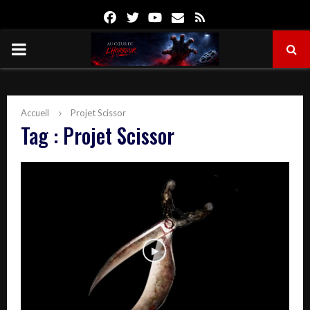
Facebook
Twitter
Youtube
Email
Rss
PRIMARY
MENU
Accueil
Projet Scissor
Tag : Projet Scissor