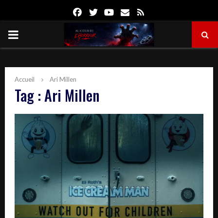
Facebook
Twitter
Youtube
Email
Rss
PRIMARY
MENU
Accueil
Ari Millen
Tag : Ari Millen