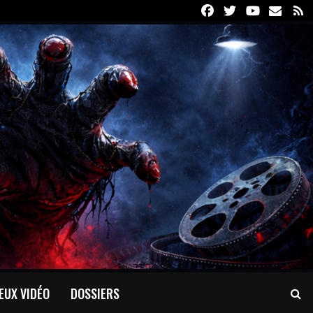
Facebook
Twitter
Youtube
Email
R
EUX VIDÉO
DOSSIERS