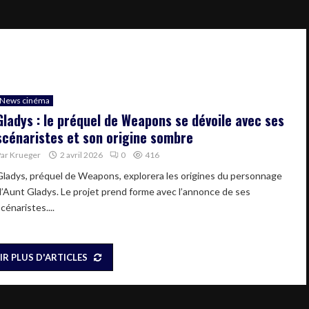
News cinéma
Gladys : le préquel de Weapons se dévoile avec ses
scénaristes et son origine sombre
Par
Krueger
2 avril 2026
0
416
Gladys, préquel de Weapons, explorera les origines du personnage
d’Aunt Gladys. Le projet prend forme avec l’annonce de ses
cénaristes....
IR PLUS D'ARTICLES