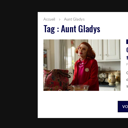
Accueil
Aunt Gladys
Tag : Aunt Gladys
s
VO