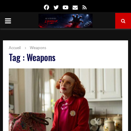
Facebook
Twitter
Youtube
Email
Rss
PRIMARY
MENU
Accueil
Weapons
Tag : Weapons