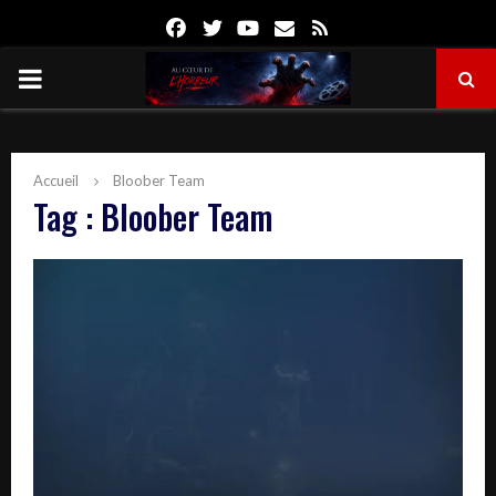
Facebook
Twitter
Youtube
Email
Rss
PRIMARY
MENU
Accueil
Bloober Team
Tag : Bloober Team