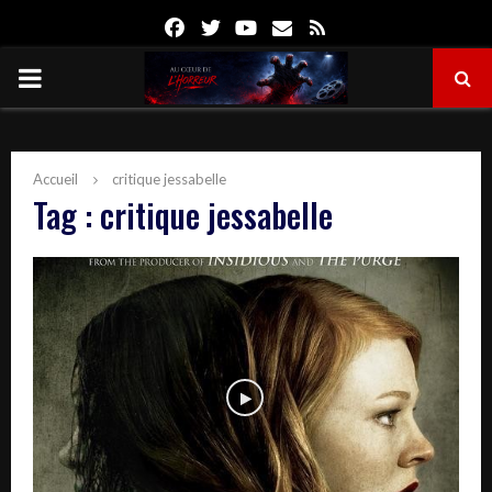
Facebook
Twitter
Youtube
Email
Rss
PRIMARY
MENU
Accueil
critique jessabelle
Tag : critique jessabelle