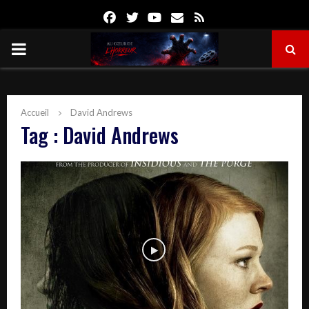
Facebook
Twitter
Youtube
Email
Rss
PRIMARY
MENU
Accueil
David Andrews
Tag : David Andrews