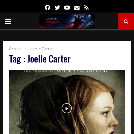
Facebook
Twitter
Youtube
Email
Rss
PRIMARY
MENU
Accueil
Joelle Carter
Tag : Joelle Carter