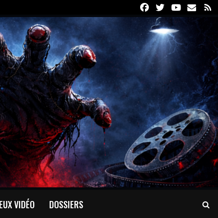
Facebook
Twitter
Youtube
Email
R
EUX VIDÉO
DOSSIERS