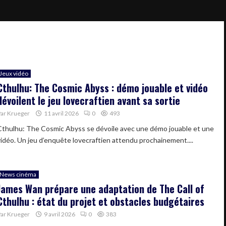
Jeux vidéo
Cthulhu: The Cosmic Abyss : démo jouable et vidéo
dévoilent le jeu lovecraftien avant sa sortie
Par
Krueger
11 avril 2026
0
493
Cthulhu: The Cosmic Abyss se dévoile avec une démo jouable et une
vidéo. Un jeu d’enquête lovecraftien attendu prochainement....
News cinéma
James Wan prépare une adaptation de The Call of
Cthulhu : état du projet et obstacles budgétaires
Par
Krueger
9 avril 2026
0
383