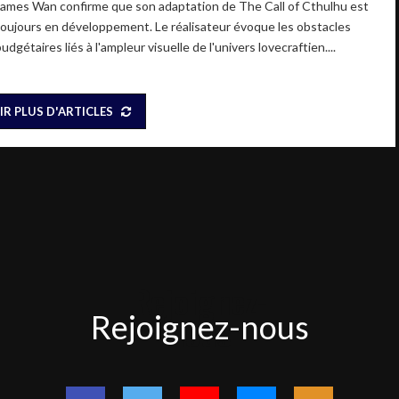
James Wan confirme que son adaptation de The Call of Cthulhu est
toujours en développement. Le réalisateur évoque les obstacles
udgétaires liés à l'ampleur visuelle de l'univers lovecraftien....
IR PLUS D'ARTICLES
Rejoignez-
Rejoignez-nous
nous