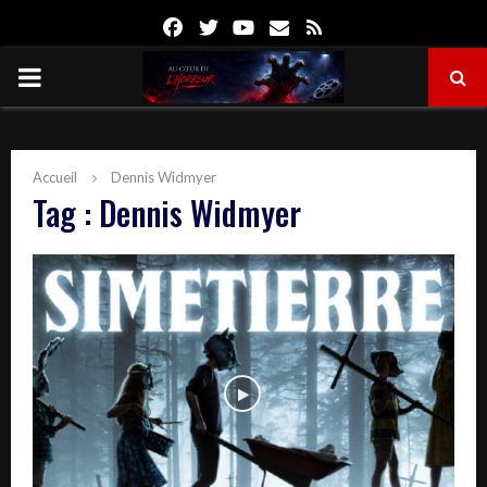
Facebook
Twitter
Youtube
Email
Rss
PRIMARY
MENU
Accueil
Dennis Widmyer
Tag : Dennis Widmyer