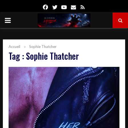
Facebook
Twitter
Youtube
Email
Rss
PRIMARY
MENU
Accueil
Sophie Thatcher
Tag : Sophie Thatcher